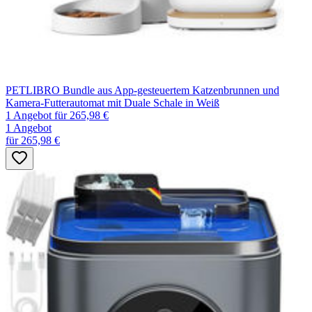
PETLIBRO Bundle aus App-gesteuertem Katzenbrunnen und
Kamera-Futterautomat mit Duale Schale in Weiß
1 Angebot
für 265,98 €
1 Angebot
für 265,98 €