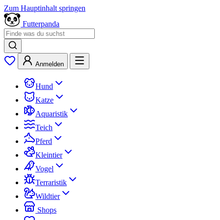
Zum Hauptinhalt springen
Futterpanda
Anmelden
Hund
Katze
Aquaristik
Teich
Pferd
Kleintier
Vogel
Terraristik
Wildtier
Shops