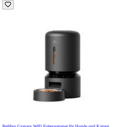
Petlibro Granary WiFi Futterautomat für Hunde und Katzen