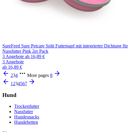
SureFeed Sure Petcare Split Futternapf mit integrierter Dichtung für
Nassfutter Pink 2er Pack
3 Angebote
ab 16,89 €
3 Angebote
ab 16,89 €
2
3
4
More pages
8
1
2
3
4
5
6
7
Hund
Trockenfutter
Nassfutter
Hundesnacks
Hundebetten