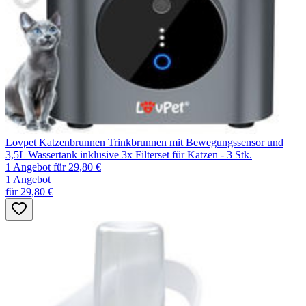
Lovpet Katzenbrunnen Trinkbrunnen mit Bewegungssensor und
3,5L Wassertank inklusive 3x Filterset für Katzen - 3 Stk.
1 Angebot
für 29,80 €
1 Angebot
für 29,80 €