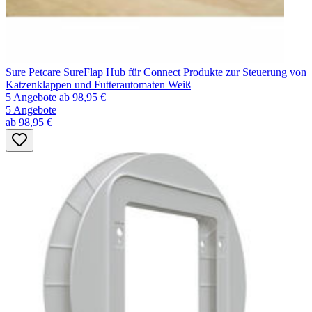
Sure Petcare SureFlap Hub für Connect Produkte zur Steuerung von
Katzenklappen und Futterautomaten Weiß
5 Angebote
ab 98,95 €
5 Angebote
ab 98,95 €