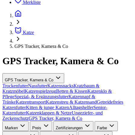
Merkliste
Katze
GPS Tracker, Kamera & Co
GPS Tracker, Kamera & Co
GPS Tracker, Kamera & Co
Trockenfutter
Nassfutter
Katzensnacks
Kratzbaum &
Kratzmöbel
Katzenspielzeug
Betten & Kissen
Katzenklo &
Pflege
Spezial- & Ergänzungsfutter
Katzennapf &
Tränke
Katzentransport
Katzenstreu & Katzensand
Getreidefreies
Katzenfutter
Kitten & junge Katzen
Alltagshelfer
Senior-
Katzenfutter
Katzenklappen & Netze
Ungeziefer- und
Zeckenschutz
GPS Tracker, Kamera & Co
Marken
Preis
Zertifizierungen
Farbe