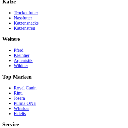
Katze
Trockenfutter
Nassfutter
Katzensnacks
Katzenstreu
Weitere
Pferd
Kleintier
Aquaristik
Wildtier
Top Marken
Royal Canin
Rinti
Josera
Purina ONE
Whiskas
Fidelis
Service